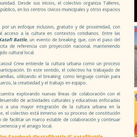
nidad. Desde sus inicios, el colectivo organiza Talleres,
público, en los centros cívicos municipales y otros espacios
 por un enfoque inclusivo, gratuito y de proximidad, con
al acceso a la cultura en contextos cotidianos. Entre las
atafi Battle
, un evento de breaking que, con el paso del
ita de referencia con proyección nacional, manteniendo
ido cultural local.
ntasoul Crew entiende la cultura urbana como un proceso
articipación. En este sentido, el colectivo ha trabajado de
familias, utilizando el breaking como lenguaje común para
erzo, la creatividad y el trabajo en equipo.
ncuentra explorando nuevas líneas de colaboración con el
esarrollo de actividades culturales y educativas enfocadas
omo a una mayor integración de la cultura urbana en la
te, el colectivo está inmerso en su proceso de constitución
o de facilitar un marco estable de colaboración y continuar
eriencia y el arraigo local.
los Facebook @xatafibattle IG xatafibattle