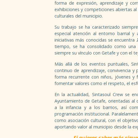
forma de expresión, aprendizaje y comu
exhibiciones y competiciones abiertas al 
culturales del municipio.
Su trabajo se ha caracterizado siempre
especial atención al entorno barrial y 
iniciativas más conocidas se encuentra
X
tiempo, se ha consolidado como una c
siempre su vínculo con Getafe y con el tej
Más allá de los eventos puntuales, Si
continuo de aprendizaje, convivencia y p
forma recurrente con niños, jóvenes y 
fomentar valores como el respeto, el esfu
En la actualidad, Sintasoul Crew se e
Ayuntamiento de Getafe, orientadas al d
a la infancia y a los barrios, así c
programación institucional. Paralelamen
como asociación cultural, con el objetiv
aportando valor al municipio desde la exp
Si quieres saber más sígue