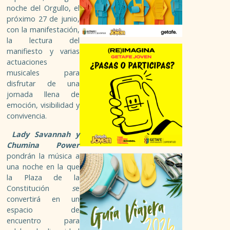
PUBLICACIONES
noche del Orgullo, el
próximo 27 de junio,
PROYECTOS CENTRALES
con la manifestación,
la lectura del
manifiesto y varias
PARTICIPACIÓN
actuaciones
musicales para
disfrutar de una
ASOCIACIONISMO
jornada llena de
emoción, visibilidad y
ASOCIACIONES DE GETAFE
convivencia.
Lady Savannah y
VOLUNTARIADO
Chumina Power
pondrán la música a
OTRAS FORMAS
una noche en la que
la Plaza de la
Constitución
s
e
EMPLEO
convertirá en un
espacio de
GARANTÍA JUVENIL
encuentro para