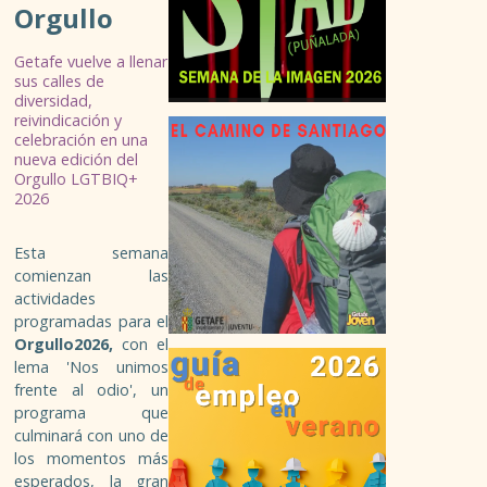
ESPACIO MÚSICA JOVEN
Orgullo
TALLERES
Getafe vuelve a llenar
sus calles de
diversidad,
PROGRAMA DE MÚSICA
reivindicación y
celebración en una
nueva edición del
SIAJ
Orgullo LGTBIQ+
2026
INFORMACIÓN GENERAL Y RECURSOS
Esta semana
ASESORÍAS
comienzan las
actividades
programadas para el
CARNÉS JUVENILES
Orgullo2026,
con el
lema 'Nos unimos
FORMACIÓN TIEMPO LIBRE
frente al odio', un
programa que
culminará con uno de
GARANTÍA JUVENIL
los momentos más
esperados, la gran