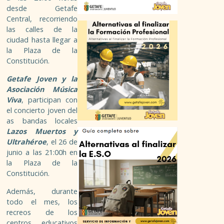
desde Getafe
Central, recorriendo
BECAS / FAQ
las calles de la
ciudad hasta llegar a
GUÍAS Y PUBLICACIONES
la Plaza de la
Constitución.
PLAZOS DE SOLICITUD
Getafe Joven y la
Asociación Música
FERIAS, JORNADAS, CONFERENCIAS
Viva
, participan con
el concierto joven del
as bandas locales
ENLACES
Lazos Muertos y
Ultrahéroe
, el 26 de
OCIO
junio a las 21:00h en
la Plaza de la
Constitución.
PUBLICACIONES
Además, durante
todo el mes, los
CARNÉS
recreos de los
centros educativos