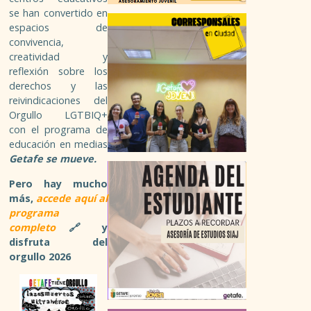
VIAJES
se han convertido en
espacios de
convivencia,
FORMACIÓN TIEMPO LIBRE
creatividad y
reflexión sobre los
OCIO EN GETAFE
derechos y las
reivindicaciones del
MEDIO AMBIENTE
Orgullo LGTBIQ+
con el programa de
educación en medias
SALUD
Getafe se mueve.
Pero hay mucho
VIVIENDA
más,
accede aquí al
programa
completo
🔗
y
COMPRA
disfruta del
orgullo 2026
ALQUILER
COMPARTIR