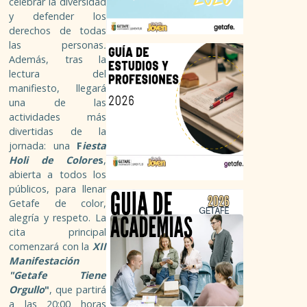
celebrar la diversidad
y defender los
RECURSOS DE EMPLEO GETAFE
derechos de todas
las personas
.
ADMINISTRACIÓN PÚBLICA
Además, tras la
lectura del
manifiesto, llegará
BÚSQUEDA EN INTERNET
una de las
actividades más
EMPLEO EN EL EXTRANJERO
divertidas de la
jornada: una
F
iesta
CERTIFICADO DE DELITOS SEXUALES
Holi de Colore
s
,
abierta a todos los
públicos, para llenar
FORMACIÓN
Getafe de color,
alegría y respeto. La
cita principal
REGLADA
comenzará con la
XII
Manifestación
NO REGLADA
"Getafe Tiene
Orgullo
"
, que partirá
a las 20:00 horas
PARA EL TIEMPO LIBRE