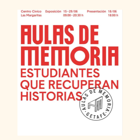
RECURSOS DE EMPLEO GETAFE
ADMINISTRACIÓN PÚBLICA
BÚSQUEDA EN INTERNET
EMPLEO EN EL EXTRANJERO
CERTIFICADO DE DELITOS SEXUALES
FORMACIÓN
REGLADA
NO REGLADA
PARA EL TIEMPO LIBRE