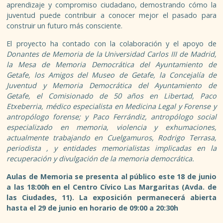
PUBLICACIONES
aprendizaje y compromiso ciudadano, demostrando cómo la
juventud puede contribuir a conocer mejor el pasado para
construir un futuro más consciente.
PROYECTOS CENTRALES
El proyecto ha contado con la colaboración y el apoyo de
Donantes de Memoria de la Universidad Carlos III de Madrid,
PARTICIPACIÓN
la Mesa de Memoria Democrática del Ayuntamiento de
Getafe, los Amigos del Museo de Getafe, la Concejalía de
ASOCIACIONISMO
Juventud y Memoria Democrática del Ayuntamiento de
Getafe, el Comisionado de 50 años en Libertad, Paco
Etxeberria, médico especialista en Medicina Legal y Forense y
ASOCIACIONES DE GETAFE
antropólogo forense; y Paco Ferrándiz, antropólogo social
especializado en memoria, violencia y exhumaciones,
VOLUNTARIADO
actualmente trabajando en Cuelgamuros, Rodrigo Terrasa,
periodista , y entidades memorialistas implicadas en la
recuperación y divulgación de la memoria democrática.
OTRAS FORMAS
Aulas de Memoria se presenta al público este 18 de junio
EMPLEO
a las 18:00h en el Centro Cívico Las Margaritas (Avda. de
las Ciudades, 11). La exposición permanecerá abierta
hasta el 29 de junio en horario de 09:00 a 20:30h
GARANTÍA JUVENIL