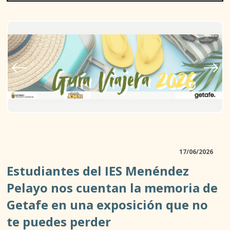
D. JUVENTUD
17/06/2026
ASOCIACIONISMO Y TIEMPO LIBRE
Estudiantes del IES Menéndez
ACTIVIDADES AL AIRE LIBRE
Pelayo nos cuentan la memoria de
Getafe en una exposición que no
TALLERES Y ESPACIOS ABIERTOS
te puedes perder