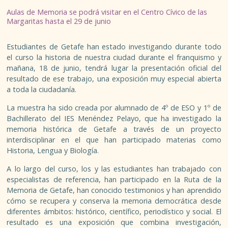
ESPACIO MÚSICA JOVEN
Aulas de Memoria se podrá visitar en el Centro Cívico de las
Margaritas hasta el 29 de junio
TALLERES
Estudiantes de Getafe han estado investigando durante todo
PROGRAMA DE MÚSICA
el curso la historia de nuestra ciudad durante el franquismo y
mañana, 18 de junio, tendrá lugar la presentación oficial del
SIAJ
resultado de ese trabajo, una exposición muy especial abierta
a toda la ciudadanía.
INFORMACIÓN GENERAL Y RECURSOS
La muestra ha sido creada por alumnado de 4º de ESO y 1º de
Bachillerato del IES Menéndez Pelayo, que ha investigado la
ASESORÍAS
memoria histórica de Getafe a través de un proyecto
interdisciplinar en el que han participado materias como
Historia, Lengua y Biología.
CARNÉS JUVENILES
A lo largo del curso, los y las estudiantes han trabajado con
especialistas de referencia, han participado en la Ruta de la
FORMACIÓN TIEMPO LIBRE
Memoria de Getafe, han conocido testimonios y han aprendido
cómo se recupera y conserva la memoria democrática desde
GARANTÍA JUVENIL
diferentes ámbitos: histórico, científico, periodístico y social. El
resultado es una exposición que combina investigación,