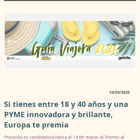
D. JUVENTUD
10/03/2025
ASOCIACIONISMO Y TIEMPO LIBRE
Si tienes entre 18 y 40 años y una
ACTIVIDADES AL AIRE LIBRE
PYME innovadora y brillante,
Europa te premia
TALLERES Y ESPACIOS ABIERTOS
Presenta tu candidatura hasta el 14 de marzo al Premio al