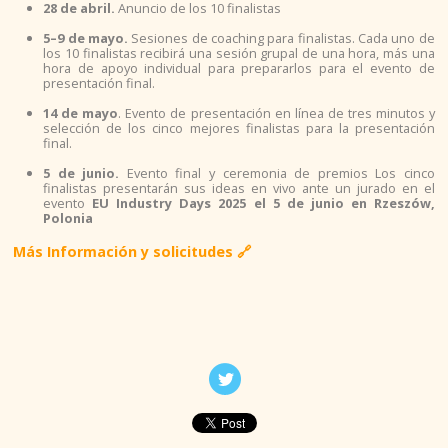
28 de abril.
Anuncio de los 10 finalistas
RECURSOS DE EMPLEO GETAFE
5–9 de mayo.
Sesiones de coaching para finalistas. Cada uno de
los 10 finalistas recibirá una sesión grupal de una hora, más una
hora de apoyo individual para prepararlos para el evento de
ADMINISTRACIÓN PÚBLICA
presentación final.
14 de mayo
. Evento de presentación en línea de tres minutos y
selección de los cinco mejores finalistas para la presentación
BÚSQUEDA EN INTERNET
final.
5 de junio.
Evento final y ceremonia de premios Los cinco
EMPLEO EN EL EXTRANJERO
finalistas presentarán sus ideas en vivo ante un jurado en el
evento
EU Industry Days 2025 el 5 de junio en Rzeszów,
Polonia
CERTIFICADO DE DELITOS SEXUALES
M
ás Información
y solicitudes
🔗
FORMACIÓN
REGLADA
NO REGLADA
PARA EL TIEMPO LIBRE