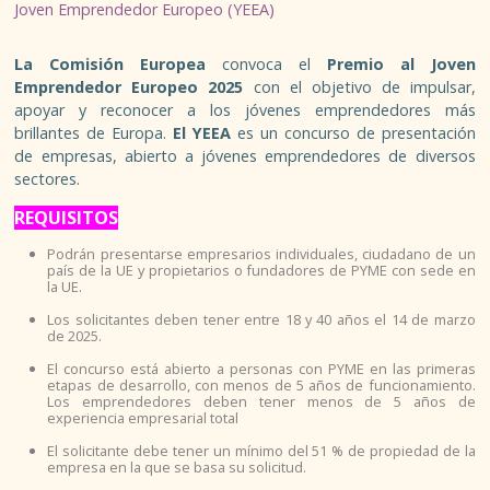
ESPACIO MÚSICA JOVEN
Joven Emprendedor Europeo (YEEA)
TALLERES
La Comisión Europea
convoca el
Premio al Joven
Emprendedor Europeo 2025
con el objetivo de impulsar,
apoyar y reconocer a los jóvenes emprendedores más
PROGRAMA DE MÚSICA
brillantes de Europa.
El YEEA
es un concurso de presentación
de empresas, abierto a jóvenes emprendedores de diversos
SIAJ
sectores.
REQUISITOS
INFORMACIÓN GENERAL Y RECURSOS
Podrán presentarse empresarios individuales, ciudadano de un
país de la UE y propietarios o fundadores de PYME con sede en
ASESORÍAS
la UE.
Los solicitantes deben tener entre 18 y 40 años el 14 de marzo
CARNÉS JUVENILES
de 2025.
El concurso está abierto a personas con PYME en las primeras
etapas de desarrollo, con menos de 5 años de funcionamiento.
FORMACIÓN TIEMPO LIBRE
Los emprendedores deben tener menos de 5 años de
experiencia empresarial total
GARANTÍA JUVENIL
El solicitante debe tener un mínimo del 51 % de propiedad de la
empresa en la que se basa su solicitud.