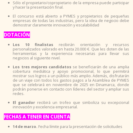
PUBLICACIONES
Sólo el propietario/copropietario de la empresa puede participar
y hacer la presentación final.
El concurso está abierto a PYMES y propietarios de pequeñas
PROYECTOS CENTRALES
empresas de todas las industrias, pero la idea de negocio debe
demostrar claramente innovación y escalabilidad
PARTICIPACIÓN
DOTACIÓN
Los 10 finalistas
recibirán orientación y recursos
personalizados valorado en hasta 20.000 €. Que les doten de las
ASOCIACIONISMO
herramientas y la experiencia necesarias para llevar sus
negocios al siguiente nivel.
ASOCIACIONES DE GETAFE
Los tres mejores candidatos
se beneficiarán de una amplia
cobertura mediática y apoyo promocional, lo que permitirá
mostrar sus logros a un público más amplio. Además, disfrutarán
VOLUNTARIADO
de un viaje con todos los gastos pagos a la Asamblea de PYMES
que se celebrará en noviembre de 2025 en Dinamarca, donde
podrán ponerse en contacto con líderes del sector y ampliar sus
redes.
OTRAS FORMAS
El ganador
recibirá un trofeo que simboliza su excepcional
innovación y excelencia empresarial.
EMPLEO
FECHAS A TENER EN CUENTA
14 de marzo.
Fecha límite para la presentación de solicitudes
GARANTÍA JUVENIL