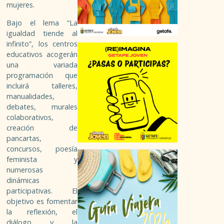
PUBLICACIONES
mujeres.
Bajo el lema “La
PROYECTOS CENTRALES
igualdad tiende al
infinito”, los centros
educativos acogerán
PARTICIPACIÓN
una variada
programación que
ASOCIACIONISMO
incluirá talleres,
manualidades,
debates, murales
ASOCIACIONES DE GETAFE
colaborativos,
creación de
VOLUNTARIADO
pancartas,
concursos, poesía
feminista y
OTRAS FORMAS
numerosas
dinámicas
EMPLEO
participativas. El
objetivo es fomentar
la reflexión, el
GARANTÍA JUVENIL
diálogo y la