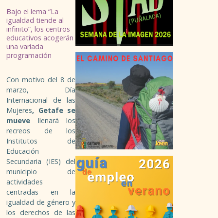
ESPACIO MÚSICA JOVEN
Bajo el lema “La
igualdad tiende al
TALLERES
infinito”, los centros
educativos acogerán
una variada
PROGRAMA DE MÚSICA
programación
SIAJ
Con motivo del 8 de
marzo, Día
INFORMACIÓN GENERAL Y RECURSOS
Internacional de las
Mujeres
, Getafe se
mueve
llenará los
ASESORÍAS
recreos de los
Institutos de
CARNÉS JUVENILES
Educación
Secundaria (IES) del
municipio de
FORMACIÓN TIEMPO LIBRE
actividades
centradas en la
GARANTÍA JUVENIL
igualdad de género y
los derechos de las