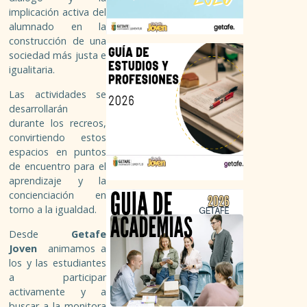
implicación activa del
RECURSOS DE EMPLEO GETAFE
alumnado en la
construcción de una
sociedad más justa e
ADMINISTRACIÓN PÚBLICA
igualitaria.
BÚSQUEDA EN INTERNET
Las actividades se
desarrollarán
durante los recreos,
EMPLEO EN EL EXTRANJERO
convirtiendo estos
espacios en puntos
CERTIFICADO DE DELITOS SEXUALES
de encuentro para el
aprendizaje y la
concienciación en
FORMACIÓN
torno a la igualdad.
Desde
Getafe
REGLADA
Joven
animamos a
los y las estudiantes
NO REGLADA
a participar
activamente y a
PARA EL TIEMPO LIBRE
buscar a la monitora