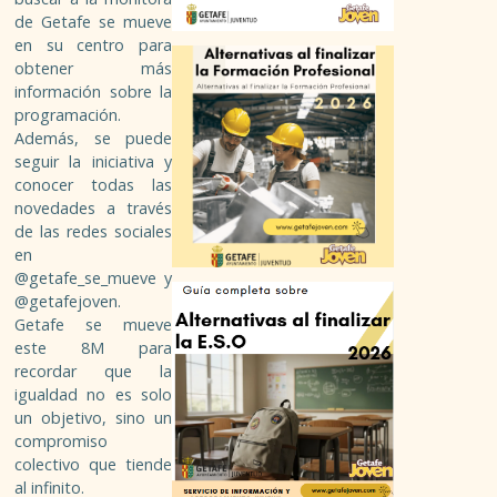
de Getafe se mueve
en su centro para
BECAS / FAQ
obtener más
información sobre la
GUÍAS Y PUBLICACIONES
programación.
Además, se puede
seguir la iniciativa y
PLAZOS DE SOLICITUD
conocer todas las
novedades a través
FERIAS, JORNADAS, CONFERENCIAS
de las redes sociales
en
ENLACES
@getafe_se_mueve y
@getafejoven.
Getafe se mueve
OCIO
este 8M para
recordar que la
igualdad no es solo
PUBLICACIONES
un objetivo, sino un
compromiso
CARNÉS
colectivo que tiende
al infinito.