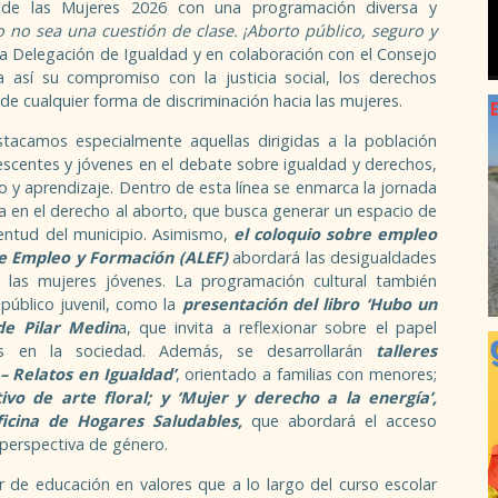
al de las Mujeres 2026 con una programación diversa y
 no sea una cuestión de clase. ¡Aborto público, seguro y
 la Delegación de Igualdad y en colaboración con el Consejo
a así su compromiso con la justicia social, los derechos
 de cualquier forma de discriminación hacia las mujeres.
stacamos especialmente aquellas dirigidas a la población
lescentes y jóvenes en el debate sobre igualdad y derechos,
y aprendizaje. Dentro de esta línea se enmarca la jornada
 en el derecho al aborto, que busca generar un espacio de
ventud del municipio. Asimismo,
el coloquio sobre empleo
de Empleo y Formación (ALEF)
abordará las desigualdades
 las mujeres jóvenes. La programación cultural también
 público juvenil, como la
presentación del libro ‘Hubo un
de Pilar Medin
a, que invita a reflexionar sobre el papel
es en la sociedad. Además, se desarrollarán
talleres
– Relatos en Igualdad’
, orientado a familias con menores;
tivo de arte floral; y ‘Mujer y derecho a la energía’,
icina de Hogares Saludables,
que abordará el acceso
 perspectiva de género.
 de educación en valores que a lo largo del curso escolar